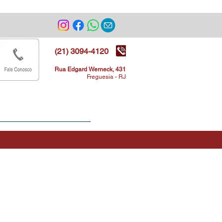
rizonte
(21) 3094-4120
Rua Edgard Werneck, 431
Freguesia - RJ
Ex-alunos
Parceiros