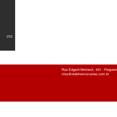
1/53
Rua Edgard Werneck, 431 - Freguesia 
cfsa@redefranciscanas.com.br