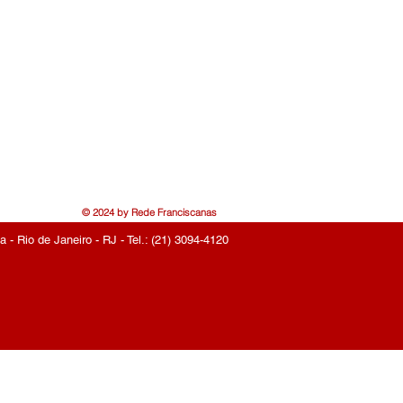
© 2024 by Rede Franciscanas
- Rio de Janeiro - RJ - Tel.: (21) 3094-4120