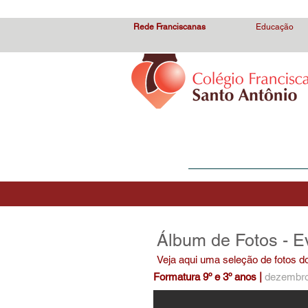
Colégio Franciscano Santo Antônio, Ensino Médio, Ensino Fundam
Rede Franciscanas
Educação
HOME
O Colégio
Álbum de Fotos - E
Via Sacra (49)
Veja aqui uma seleção de fotos 
Formatura 9º e 3º anos |
dezembro