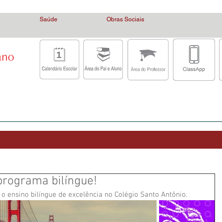
ental, Ensino Infantil, Educação católica, educação com valores humanos, escola católica, escola, Belo Ho
Saúde
Obras Sociais
Secretaria Virtual
Ensino
Equipe
Álbum de Fotos
Notícias
rograma bilíngue!
o ensino bilíngue de excelência no Colégio Santo Antônio.